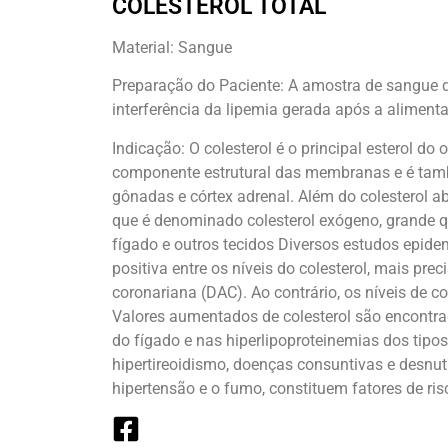
COLESTEROL TOTAL
Material: Sangue
Preparação do Paciente: A amostra de sangue d
interferência da lipemia gerada após a aliment
Indicação: O colesterol é o principal esterol 
componente estrutural das membranas e é tamb
gônadas e córtex adrenal. Além do colesterol ab
que é denominado colesterol exógeno, grande 
fígado e outros tecidos Diversos estudos epi
positiva entre os níveis do colesterol, mais pre
coronariana (DAC). Ao contrário, os níveis de c
Valores aumentados de colesterol são encontrad
do fígado e nas hiperlipoproteinemias dos tipos 
hipertireoidismo, doenças consuntivas e desnutr
hipertensão e o fumo, constituem fatores de ris