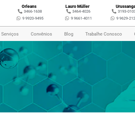
Orleans
Lauro Müller
Urussang
3466-1638
3464-4026
3193-010
9 9920-9495
9 9661-4011
9 9629-21
Serviços
Convênios
Blog
Trabalhe Conosco