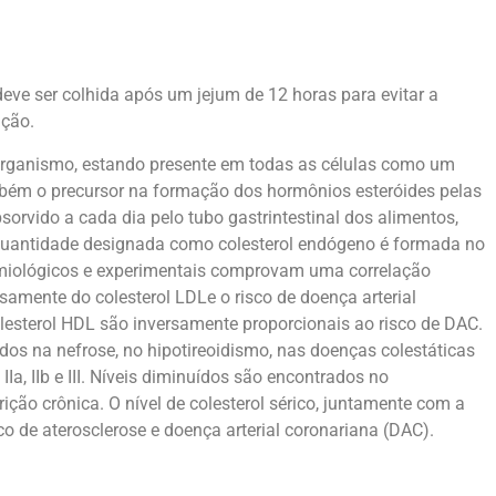
eve ser colhida após um jejum de 12 horas para evitar a
ação.
do organismo, estando presente em todas as células como um
ém o precursor na formação dos hormônios esteróides pelas
sorvido a cada dia pelo tubo gastrintestinal dos alimentos,
quantidade designada como colesterol endógeno é formada no
demiológicos e experimentais comprovam uma correlação
cisamente do colesterol LDLe o risco de doença arterial
olesterol HDL são inversamente proporcionais ao risco de DAC.
os na nefrose, no hipotireoidismo, nas doenças colestáticas
IIa, IIb e III. Níveis diminuídos são encontrados no
ição crônica. O nível de colesterol sérico, juntamente com a
co de aterosclerose e doença arterial coronariana (DAC).