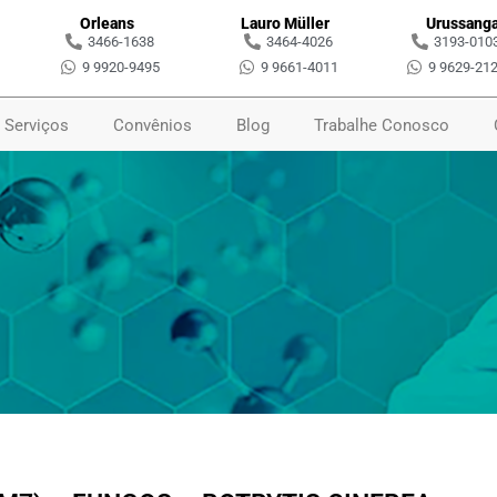
Orleans
Lauro Müller
Urussang
3466-1638
3464-4026
3193-010
9 9920-9495
9 9661-4011
9 9629-21
Serviços
Convênios
Blog
Trabalhe Conosco