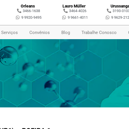
Orleans
Lauro Müller
Urussang
3466-1638
3464-4026
3193-010
9 9920-9495
9 9661-4011
9 9629-21
Serviços
Convênios
Blog
Trabalhe Conosco