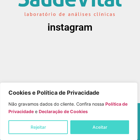
instagram
Cookies e Política de Privacidade
Não gravamos dados do cliente. Confira nossa
Política de
Copyright © Laboratório Saúde Vital – Todos os
Privacidade
e
Declaração de Cookies
Direitos Reservados
Rejeitar
Aceitar