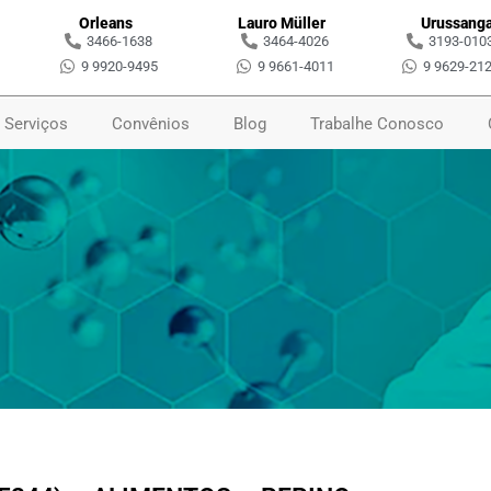
Orleans
Lauro Müller
Urussang
3466-1638
3464-4026
3193-010
9 9920-9495
9 9661-4011
9 9629-21
Serviços
Convênios
Blog
Trabalhe Conosco