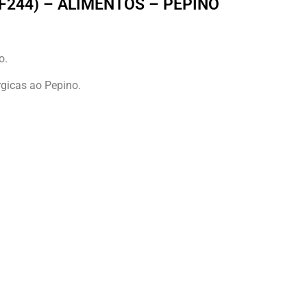
F244) – ALIMENTOS – PEPINO
o.
rgicas ao Pepino.