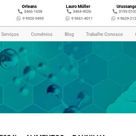
Orleans
Lauro Müller
Urussang
3466-1638
3464-4026
3193-010
9 9920-9495
9 9661-4011
9 9629-21
Serviços
Convênios
Blog
Trabalhe Conosco