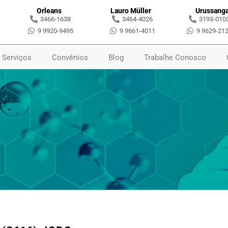
Orleans
Lauro Müller
Urussang
3466-1638
3464-4026
3193-010
9 9920-9495
9 9661-4011
9 9629-21
Serviços
Convênios
Blog
Trabalhe Conosco