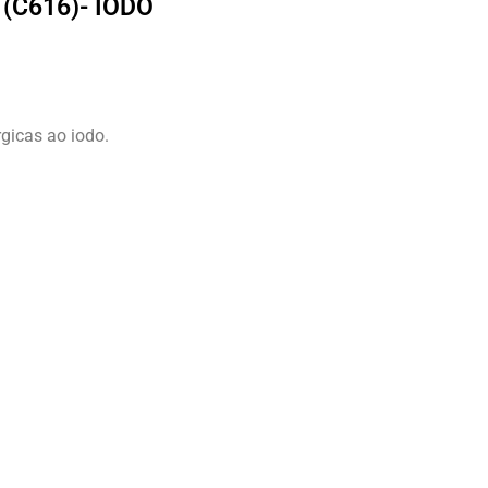
(C616)- IODO
gicas ao iodo.