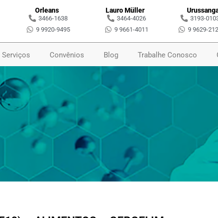
Orleans
Lauro Müller
Urussang
3466-1638
3464-4026
3193-010
9 9920-9495
9 9661-4011
9 9629-21
Serviços
Convênios
Blog
Trabalhe Conosco