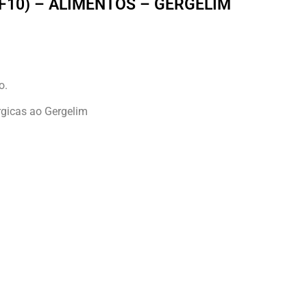
(F10) – ALIMENTOS – GERGELIM
o.
rgicas ao Gergelim