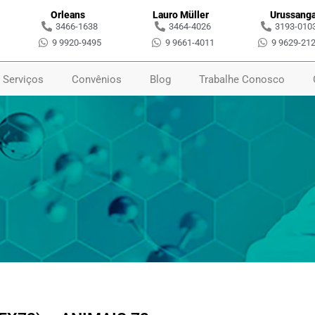
Orleans
Lauro Müller
Urussang
3466-1638
3464-4026
3193-010
9 9920-9495
9 9661-4011
9 9629-21
Serviços
Convênios
Blog
Trabalhe Conosco