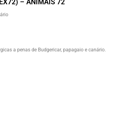
EX72) – ANIMAIS 72
ário
rgicas a penas de Budgericar, papagaio e canário.