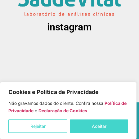
instagram
Cookies e Política de Privacidade
Não gravamos dados do cliente. Confira nossa
Política de
Copyright © Laboratório Saúde Vital – Todos os
Privacidade
e
Declaração de Cookies
Direitos Reservados
Rejeitar
Aceitar