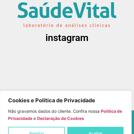
instagram
Cookies e Política de Privacidade
Não gravamos dados do cliente. Confira nossa
Política de
Copyright © Laboratório Saúde Vital – Todos os
Privacidade
e
Declaração de Cookies
Direitos Reservados
Rejeitar
Aceitar