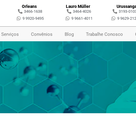
Orleans
Lauro Müller
Urussang
3466-1638
3464-4026
3193-010
9 9920-9495
9 9661-4011
9 9629-21
Serviços
Convênios
Blog
Trabalhe Conosco