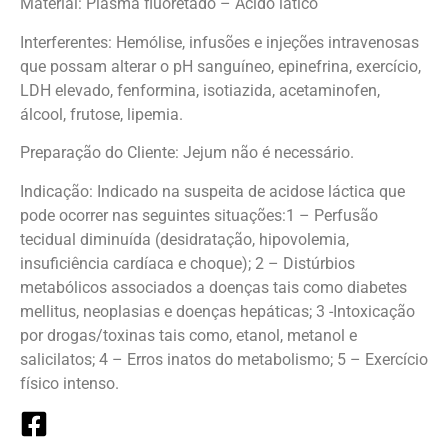
Material: Plasma fluoretado – Ácido lático
Interferentes: Hemólise, infusões e injeções intravenosas
que possam alterar o pH sanguíneo, epinefrina, exercício,
LDH elevado, fenformina, isotiazida, acetaminofen,
álcool, frutose, lipemia.
Preparação do Cliente: Jejum não é necessário.
Indicação: Indicado na suspeita de acidose láctica que
pode ocorrer nas seguintes situações:1 – Perfusão
tecidual diminuída (desidratação, hipovolemia,
insuficiência cardíaca e choque); 2 – Distúrbios
metabólicos associados a doenças tais como diabetes
mellitus, neoplasias e doenças hepáticas; 3 -Intoxicação
por drogas/toxinas tais como, etanol, metanol e
salicilatos; 4 – Erros inatos do metabolismo; 5 – Exercício
físico intenso.