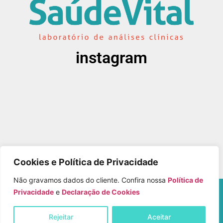
instagram
Cookies e Política de Privacidade
Não gravamos dados do cliente. Confira nossa
Política de
Copyright © Laboratório Saúde Vital – Todos os
Privacidade
e
Declaração de Cookies
Direitos Reservados
Rejeitar
Aceitar