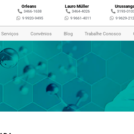
Orleans
Lauro Müller
Urussang
3466-1638
3464-4026
3193-010
9 9920-9495
9 9661-4011
9 9629-21
Serviços
Convênios
Blog
Trabalhe Conosco