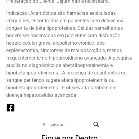
Preparação do Cliente: Jejum não é necessário.
Indicação: Acantócitos são hemácias espiculadas
irregulares, encontradas em pacientes com deficiência
congênita de beta lipoproteínas. Células semelhantes
podem ser observadas em pacientes com disfunção
hepato-celular grave, alcoolismo crônico, pós-
esplenectomia, síndromes de mal-absorção e, menos
frequentemente no hipotireoidismo avançado. A pesquisa
auxília no diagnóstico de abetalipoproteinemia e
hipobetalipoproteinemia. A presença de acantócitos no
sangue periférico sugere abetalipoproteinemia ou
hipobetalipoproteinemia. É observada também em
doença hepatocelular avançada.
Fique por Dentro